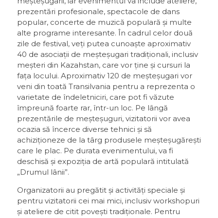
meșteșugarii, iar evenimentul va include ateliere,
prezentări profesionale, spectacole de dans
popular, concerte de muzică populară și multe
alte programe interesante. În cadrul celor două
zile de festival, veți putea cunoaște aproximativ
40 de asociații de meșteșugari tradiționali, inclusiv
meșteri din Kazahstan, care vor ține și cursuri la
fața locului. Aproximativ 120 de meșteșugari vor
veni din toată Transilvania pentru a reprezenta o
varietate de îndeletniciri, care pot fi văzute
împreună foarte rar, într-un loc. Pe lângă
prezentările de meșteșuguri, vizitatorii vor avea
ocazia să încerce diverse tehnici și să
achiziționeze de la târg produsele meșteșugărești
care le plac. Pe durata evenimentului, va fi
deschisă și expoziția de artă populară intitulată
„Drumul lânii”.
Organizatorii au pregătit și activități speciale și
pentru vizitatorii cei mai mici, inclusiv workshopuri
și ateliere de citit povești tradiționale. Pentru