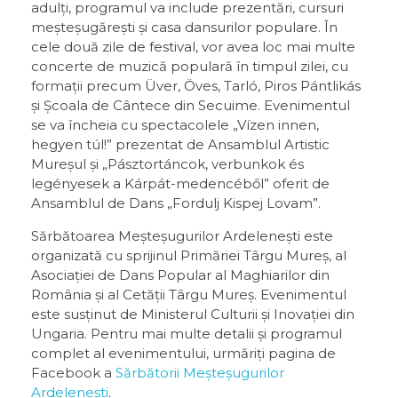
adulți, programul va include prezentări, cursuri
meșteșugărești și casa dansurilor populare. În
cele două zile de festival, vor avea loc mai multe
concerte de muzică populară în timpul zilei, cu
formații precum Üver, Öves, Tarló, Piros Pántlikás
și Școala de Cântece din Secuime. Evenimentul
se va încheia cu spectacolele „Vízen innen,
hegyen túl!” prezentat de Ansamblul Artistic
Mureșul și „Pásztortáncok, verbunkok és
legényesek a Kárpát-medencéből” oferit de
Ansamblul de Dans „Fordulj Kispej Lovam”.
Sărbătoarea Meșteșugurilor Ardelenești este
organizată cu sprijinul Primăriei Târgu Mureș, al
Asociației de Dans Popular al Maghiarilor din
România și al Cetății Târgu Mureș. Evenimentul
este susținut de Ministerul Culturii și Inovației din
Ungaria. Pentru mai multe detalii și programul
complet al evenimentului, urmăriți pagina de
Facebook a
Sărbătorii Meșteșugurilor
Ardelenești
.