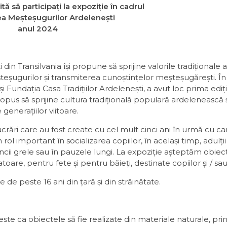
tă să participați la
expoziție în cadrul
a Meșteșugurilor Ardelenești
anul 2024
din Transilvania își propune să sprijine valorile tradiționale a
eșugurilor și transmiterea cunoștințelor meșteșugărești. În 
 Fundația Casa Tradițiilor Ardelenești, a avut loc prima ediți
pus să sprijine cultura tradițională populară ardelenească ș
generațiilor viitoare.
ucrări care au fost create cu cel mult cinci ani în urmă cu car
 rol important în socializarea copiilor, în același timp, adulți
uncii grele sau în pauzele lungi. La expoziție așteptăm obiec
toare, pentru fete și pentru băieți, destinate copiilor și / sau
e de peste 16 ani din țară și din străinătate.
ste ca obiectele să fie realizate din materiale naturale, prin