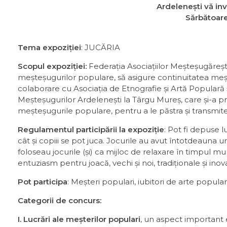
Ardelenești vă invi
Sărbătoare
Tema expoziției
: JUCĂRIA
Scopul expoziției:
Federația Asociațiilor Meșteșugărești 
meșteșugurilor populare, să asigure continuitatea meșt
colaborare cu Asociația de Etnografie și Artă Populară și
Meșteșugurilor Ardelenești la Târgu Mureș, care și-a pro
meșteșugurile populare, pentru a le păstra și transmite 
Regulamentul participării la expoziție
: Pot fi depuse l
cât și copiii se pot juca. Jocurile au avut întotdeauna un
foloseau jocurile (și) ca mijloc de relaxare în timpul m
entuziasm pentru joacă, vechi și noi, tradiționale și inova
Pot participa
: Meșteri populari, iubitori de arte popular
Categorii de concurs:
I.
Lucrări ale meșterilor populari
, un aspect important e