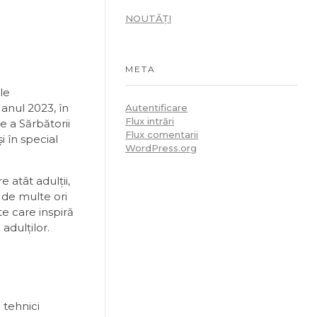
NOUTĂȚI
META
le
anul 2023, în
Autentificare
Flux intrări
e a Sărbătorii
Flux comentarii
i în special
WordPress.org
e atât adulții,
i de multe ori
te care inspiră
 adulților.
 tehnici