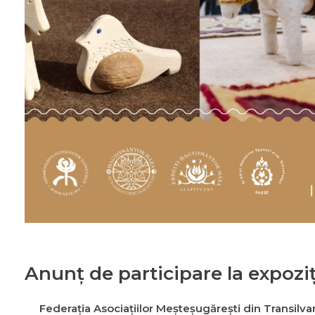
Anunț de participare la expoziț
Federația Asociațiilor Meșteșugărești din Transilvan