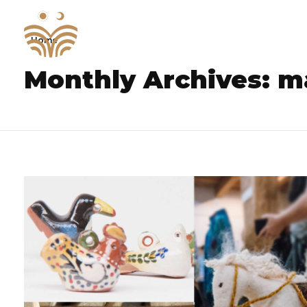
Home
I. Sărbătoare Meşteşugurilor Ardeleneşti
Monthly Archives: m