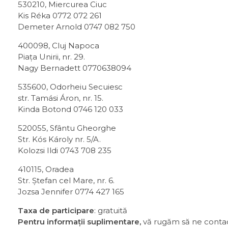
530210, Miercurea Ciuc
Kis Réka 0772 072 261
Demeter Arnold 0747 082 750
400098, Cluj Napoca
Piața Unirii, nr. 29.
Nagy Bernadett 0770638094
535600, Odorheiu Secuiesc
str. Tamási Áron, nr. 15.
Kinda Botond 0746 120 033
520055, Sfântu Gheorghe
Str. Kós Károly nr. 5/A.
Kolozsi Ildi 0743 708 235
410115, Oradea
Str. Ștefan cel Mare, nr. 6.
Jozsa Jennifer 0774 427 165
Taxa de participare
: gratuită
Pentru informații suplimentare,
vă rugăm să ne contac