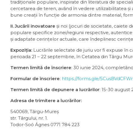
tradiționale populare, inspirate din literatura de special
cercetarea de teren, având în vedere utilizabilitatea și 
bune creații în funcție de armonia dintre material, form
II. Jucării inovatoare
și noi (jocuri de societate, caiete de
populare specifice zonei/regiunii respective, autentice
și adaptate cerințelor actuale, care îndeplinesc cerințel
Expoziția:
Lucrările selectate de juriu vor fi expuse în ca
perioada 21 – 22 septembrie, în Cetatea din Târgu Mur
Termen limită de înscriere
: 30 iunie 2024, completând
Formular de înscriere
:
https://forms.gle/5CusBVdCFW
Termen limită de depunere a lucrărilor
: 15-30 august
Adresa de trimitere a lucrărilor:
540069, Târgu-Mureș
str. Târgului, nr. 1.
Todor-Soó Ágnes 0771 784 223