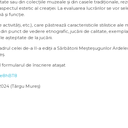
itate sau din colecțiile muzeale și din casele tradiționale, rez
aspectul estetic al creației. La evaluarea lucrărilor se vor se
ă și funcție.
 activități, etc.), care păstrează caracteristicile stilistice al
 din punct de vedere etnografic, jucării de calitate, exempla
e așteptate de la jucării.
drul celei de-a II-a ediții a Sărbătorii Meșteșugurilor Ardelen
eș.
 formularul de înscriere atașat
re8hBT8
 2024 (Târgu Mureș)