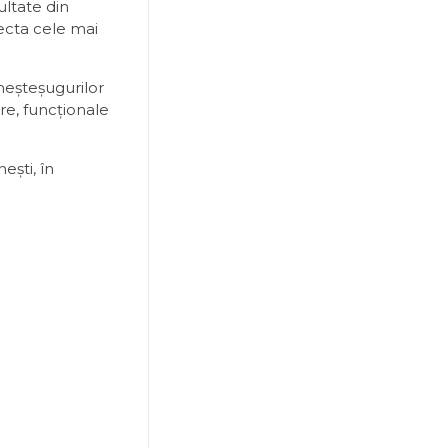
ultate din
lecta cele mai
e meșteșugurilor
re, funcționale
ești, în