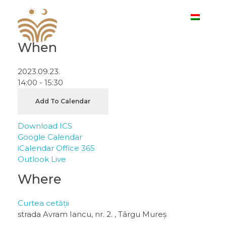
When
I. Sărbătoare Meşteşugurilor Ardeleneşti
2023.09.23.
14:00 - 15:30
Add To Calendar
Download ICS
Google Calendar
iCalendar
Office 365
Outlook Live
Where
Curtea cetății
strada Avram Iancu, nr. 2. , Târgu Mureș