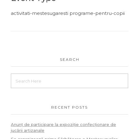
activitati-mestesugaresti programe-pentru-copii
SEARCH
RECENT POSTS
Anunț de participare la expoziție confecționare de
jucării artizanale
Se organizează prima Sărbătoare a Meșteșugurilor