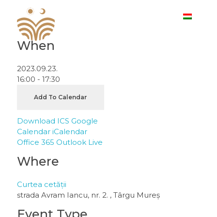
When
I. Sărbătoare Meşteşugurilor Ardeleneşti
2023.09.23.
16:00 - 17:30
Add To Calendar
Download ICS
Google
Calendar
iCalendar
Office 365
Outlook Live
Where
Curtea cetății
strada Avram Iancu, nr. 2. , Târgu Mureș
Event Type