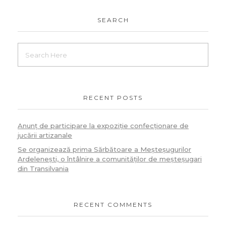
SEARCH
RECENT POSTS
Anunț de participare la expoziție confecționare de
jucării artizanale
Se organizează prima Sărbătoare a Meșteșugurilor
Ardelenești, o întâlnire a comunităților de meșteșugari
din Transilvania
RECENT COMMENTS