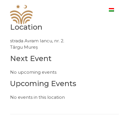
Location
I. Sărbătoare Meşteşugurilor Ardeleneşti
strada Avram Iancu, nr. 2.
Târgu Mureș
Next Event
No upcoming events
Upcoming Events
No events in this location