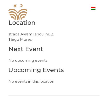
Location
I. Sărbătoare Meşteşugurilor Ardeleneşti
strada Avram Iancu, nr. 2.
Târgu Mureș
Next Event
No upcoming events
Upcoming Events
No events in this location