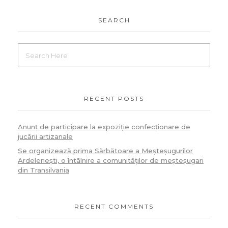
SEARCH
RECENT POSTS
Anunț de participare la expoziție confecționare de
jucării artizanale
Se organizează prima Sărbătoare a Meșteșugurilor
Ardelenești, o întâlnire a comunităților de meșteșugari
din Transilvania
RECENT COMMENTS